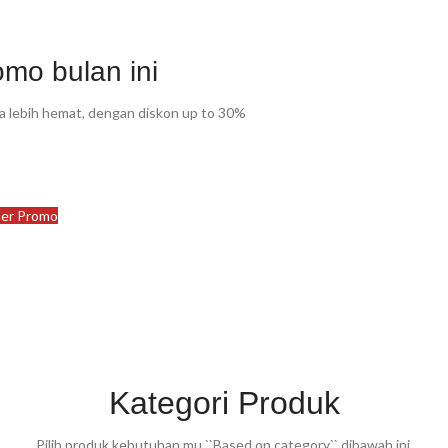
Cek Produk Promo Disini
omo bulan ini
Lihat Produk Promo
ja lebih hemat, dengan diskon up to 30%
er Promo
Kategori Produk
Pilih produk kebutuhan mu ``Based on category`` dibawah ini.