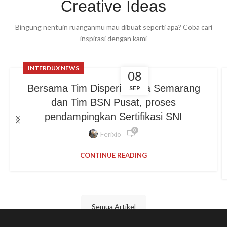
Creative Ideas
Bingung nentuin ruanganmu mau dibuat seperti apa? Coba cari
inspirasi dengan kami
INTERDUX NEWS
08
Bersama Tim Disperin Kota Semarang
SEP
dan Tim BSN Pusat, proses
pendampingkan Sertifikasi SNI
0
Ferixio
CONTINUE READING
Semua Artikel