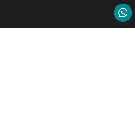
Head Office:
Ruko River View No.1, Jl. Basudewo, Bulustalan, Semarang
Marketing & Technical Support Office ( Jabodetabek ):
Ruko Grand Galaxy City Block RSN2 No 6 Jl. Boulevard Raya, Jaka
Setia, Kota Bekasi – Jawa Barat
Email:
interduxheatpump@gmail.com
Phone Office: (024) 8604 2002
Mobile Phone: 0811 2771 176
Follow Akun Social Media Kami